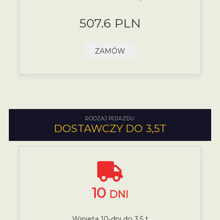
507.6 PLN
ZAMÓW
RODZAJ POJAZDU:
DOSTAWCZY DO 3,5T
10
DNI
Winieta 10-dni do 3,5 t