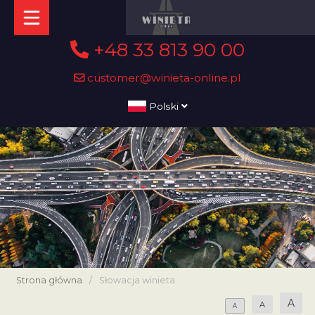
+48 33 813 90 00
customer@winieta-online.pl
Polski
Strona główna
/
Słowacja winieta
A
A
A