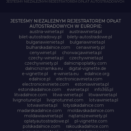
JESTEŚMY NIEZALEŻNYM REJESTRATOREM OPŁAT AUTOSTRADOWYCH
JESTEŚMY NIEZALEŻNYM REJESTRATOREM OPŁAT
AUTOSTRADOWYCH W EUROPIE:
austria-winieta.pl
austriawinieta.pl
bilet-autostradowy.pl
bilety-autostradowe.pl
bulgariawienieta.pl
bulgariawinieta.pl
bulharskadalnice.com
cenawiniety.pl
cenywiniet.pl
chorwacjawinieta.pl
czechy-winieta.pl
czechywinieta.pl
czechywiniety.pl
dalnicnipoplatky.com
dalnicniznamka.eu
digital-vignette.de
e-vignette.pl
e-winieta.eu
edalnice.org
edalnice.pl
electronicavinieta.com
electroniceviniete.com
estoniawinieta.pl
estonskadalnice.com
ewinieta.pl
info365.pl
litvadalnice.com
litwa-winieta.pl
litwawinieta.pl
livignotunel.pl
livignotunnel.com
lotvawinieta.pl
lotwawinieta.pl
lotysskadalnice.com
madarskadalnice.com
moldavskadalnice.com
moldawiawinieta.pl
najtanszewiniety.pl
oplatyautostradowe.pl
pl-vignette.com
polskadalnice.com
rakouskadalnice.com