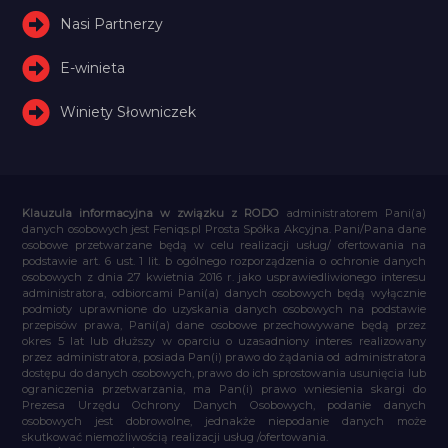
Nasi Partnerzy
E-winieta
Winiety Słowniczek
Klauzula informacyjna w związku z RODO
administratorem Pani(a)
danych osobowych jest Feniqs.pl Prosta Spółka Akcyjna. Pani/Pana dane
osobowe przetwarzane będą w celu realizacji usług/ ofertowania na
podstawie art. 6 ust. 1 lit. b ogólnego rozporządzenia o ochronie danych
osobowych z dnia 27 kwietnia 2016 r. jako usprawiedliwionego interesu
administratora, odbiorcami Pani(a) danych osobowych będą wyłącznie
podmioty uprawnione do uzyskania danych osobowych na podstawie
przepisów prawa, Pani(a) dane osobowe przechowywane będą przez
okres 5 lat lub dłuższy w oparciu o uzasadniony interes realizowany
przez administratora, posiada Pan(i) prawo do żądania od administratora
dostępu do danych osobowych, prawo do ich sprostowania usunięcia lub
ograniczenia przetwarzania, ma Pan(i) prawo wniesienia skargi do
Prezesa Urzędu Ochrony Danych Osobowych, podanie danych
osobowych jest dobrowolne, jednakże niepodanie danych może
skutkować niemożliwością realizacji usług /ofertowania.