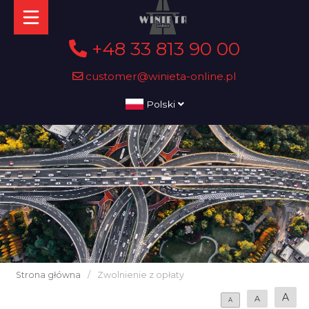
+48 33 813 90 00
customer@winieta-online.pl
Polski
Strona główna
/
Zwolnienie z opłaty
A
A
A