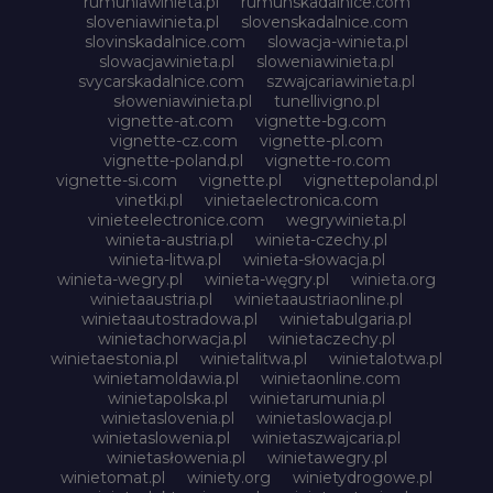
rumuniawinieta.pl
rumunskadalnice.com
sloveniawinieta.pl
slovenskadalnice.com
slovinskadalnice.com
slowacja-winieta.pl
slowacjawinieta.pl
sloweniawinieta.pl
svycarskadalnice.com
szwajcariawinieta.pl
słoweniawinieta.pl
tunellivigno.pl
vignette-at.com
vignette-bg.com
vignette-cz.com
vignette-pl.com
vignette-poland.pl
vignette-ro.com
vignette-si.com
vignette.pl
vignettepoland.pl
vinetki.pl
vinietaelectronica.com
vinieteelectronice.com
wegrywinieta.pl
winieta-austria.pl
winieta-czechy.pl
winieta-litwa.pl
winieta-słowacja.pl
winieta-wegry.pl
winieta-węgry.pl
winieta.org
winietaaustria.pl
winietaaustriaonline.pl
winietaautostradowa.pl
winietabulgaria.pl
winietachorwacja.pl
winietaczechy.pl
winietaestonia.pl
winietalitwa.pl
winietalotwa.pl
winietamoldawia.pl
winietaonline.com
winietapolska.pl
winietarumunia.pl
winietaslovenia.pl
winietaslowacja.pl
winietaslowenia.pl
winietaszwajcaria.pl
winietasłowenia.pl
winietawegry.pl
winietomat.pl
winiety.org
winietydrogowe.pl